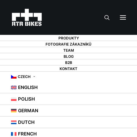
PRODUKTY
FOTOGRAFIE ZÁKAZNÍKŮ
TEAM
BLOG
B2B
5 ZPŮSOBŮ, JAK SE
KONTAKT
CZECH
ZBAVIT VRZAJÍCÍCH
ENGLISH
KOTOUČOVÝCH
POLISH
BRZD NA KOLE
GERMAN
DUTCH
16. 8. 2021
|
IN
STOJANY NA KOLA
,
RADY
FRENCH