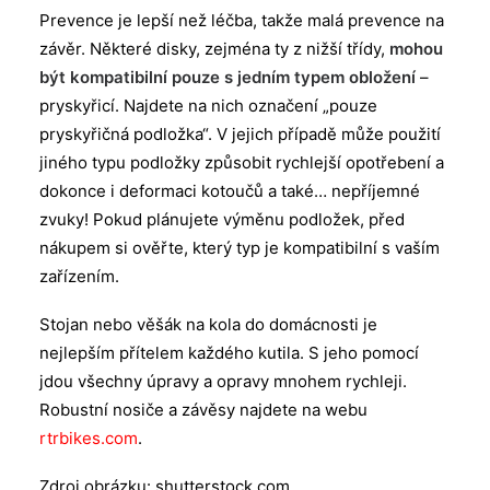
Prevence je lepší než léčba, takže malá prevence na
závěr. Některé disky, zejména ty z nižší třídy,
mohou
být kompatibilní pouze s jedním typem obložení
–
pryskyřicí. Najdete na nich označení „pouze
pryskyřičná podložka“. V jejich případě může použití
jiného typu podložky způsobit rychlejší opotřebení a
dokonce i deformaci kotoučů a také… nepříjemné
zvuky! Pokud plánujete výměnu podložek, před
nákupem si ověřte, který typ je kompatibilní s vaším
zařízením.
Stojan nebo věšák na kola do domácnosti je
nejlepším přítelem každého kutila. S jeho pomocí
jdou všechny úpravy a opravy mnohem rychleji.
Robustní nosiče a závěsy najdete na webu
rtrbikes.com
.
Zdroj obrázku: shutterstock.com