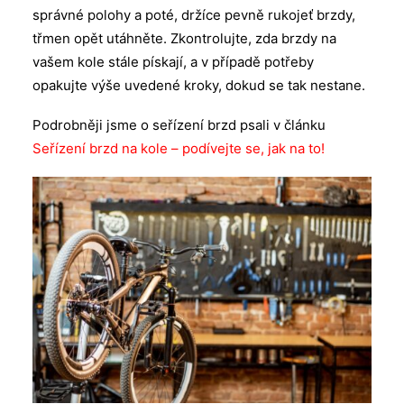
správné polohy a poté, držíce pevně rukojeť brzdy,
třmen opět utáhněte. Zkontrolujte, zda brzdy na
vašem kole stále pískají, a v případě potřeby
opakujte výše uvedené kroky, dokud se tak nestane.
Podrobněji jsme o seřízení brzd psali v článku
Seřízení brzd na kole – podívejte se, jak na to!