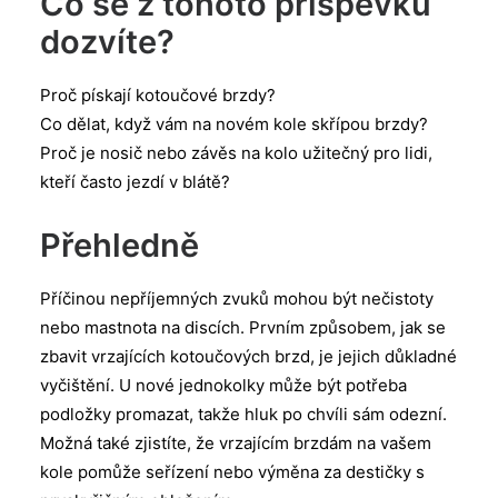
Co se z tohoto příspěvku
dozvíte?
Proč pískají kotoučové brzdy?
Co dělat, když vám na novém kole skřípou brzdy?
Proč je nosič nebo závěs na kolo užitečný pro lidi,
kteří často jezdí v blátě?
Přehledně
Příčinou nepříjemných zvuků mohou být nečistoty
nebo mastnota na discích. Prvním způsobem, jak se
zbavit vrzajících kotoučových brzd, je jejich důkladné
vyčištění. U nové jednokolky může být potřeba
podložky promazat, takže hluk po chvíli sám odezní.
Možná také zjistíte, že vrzajícím brzdám na vašem
kole pomůže seřízení nebo výměna za destičky s