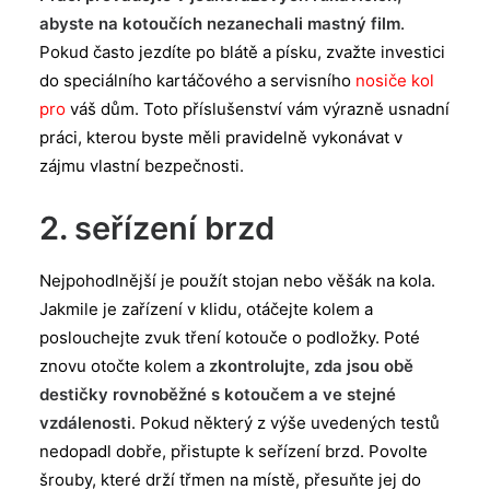
abyste na kotoučích nezanechali mastný film
.
Pokud často jezdíte po blátě a písku, zvažte investici
do speciálního kartáčového a servisního
nosiče kol
pro
váš dům. Toto příslušenství vám výrazně usnadní
práci, kterou byste měli pravidelně vykonávat v
zájmu vlastní bezpečnosti.
2. seřízení brzd
Nejpohodlnější je použít stojan nebo věšák na kola.
Jakmile je zařízení v klidu, otáčejte kolem a
poslouchejte zvuk tření kotouče o podložky. Poté
znovu otočte kolem a
zkontrolujte, zda jsou obě
destičky rovnoběžné s kotoučem a ve stejné
vzdálenosti
. Pokud některý z výše uvedených testů
nedopadl dobře, přistupte k seřízení brzd. Povolte
šrouby, které drží třmen na místě, přesuňte jej do