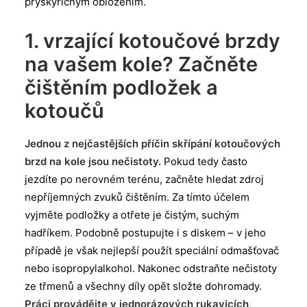
pryskyřičným obložením.
1. vrzající kotoučové brzdy
na vašem kole? Začněte
čištěním podložek a
kotoučů
Jednou z nejčastějších příčin skřípání kotoučových
brzd na kole jsou nečistoty.
Pokud tedy často
jezdíte po nerovném terénu, začněte hledat zdroj
nepříjemných zvuků čištěním. Za tímto účelem
vyjměte podložky a otřete je čistým, suchým
hadříkem. Podobně postupujte i s diskem – v jeho
případě je však nejlepší použít speciální odmašťovač
nebo isopropylalkohol. Nakonec odstraňte nečistoty
ze třmenů a všechny díly opět složte dohromady.
Práci provádějte v jednorázových rukavicích,