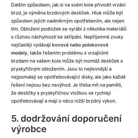
Dalším způsobem, jak si na svém kole přivodit vrzání
brzd, je výměna brzdových destiček. Hluk může být
způsoben jejich nadměrným opotřebením, ale nejen
tím. Obložení podložek se vyrábí z několika materiálů
s různou náchylností ke skřípání. Nepříjemné zvuky
nejčastěji vydávají
kovové nebo polokovové
modely
, takže řešením problému s vrzajícími
brzdami na vašem kole může být montáž destiček s
pryskyřičným obložením. Jsou to nejlevnější a
nejpomaleji se opotřebovávající disky, ale jako každé
řešení nejsou bez nevýhod. Je třeba mít na paměti,
že destičky s pryskyřičnou vložkou se rychleji
opotřebovávají a mají o něco nižší brzdný výkon.
5. dodržování doporučení
výrobce