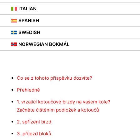
ITALIAN
SPANISH
SWEDISH
NORWEGIAN BOKMÅL
Obsah
Co se z tohoto příspěvku dozvíte?
Přehledně
1. vrzající kotoučové brzdy na vašem kole?
Začněte čištěním podložek a kotoučů
2. seřízení brzd
3. příjezd bloků