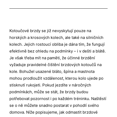
Kotoučové brzdy se již nevyskytují pouze na
horských a krosových kolech, ale také na silničních
kolech. Jejich rostoucí obliba je dána tím, že fungují
efektivně bez ohledu na podmínky – i v dešti a blátě.
Je však třeba mít na paměti, že účinné brzdění
vyžaduje pravidelné čištění brzdových kotoučů na
kole. Bohužel usazené bláto, špína a mastnota
mohou prodloužit vzdálenost, kterou kolo ujede po
stisknutí rukojeti. Pokud jezdíte v náročných
podmínkách, může se stát, že brzdy budou
potřebovat pozornost i po každém tréninku. Naštěstí
se o ně můžete snadno postarat v pohodlí svého
domova. Níže popisujeme, jak odmastit brzdové