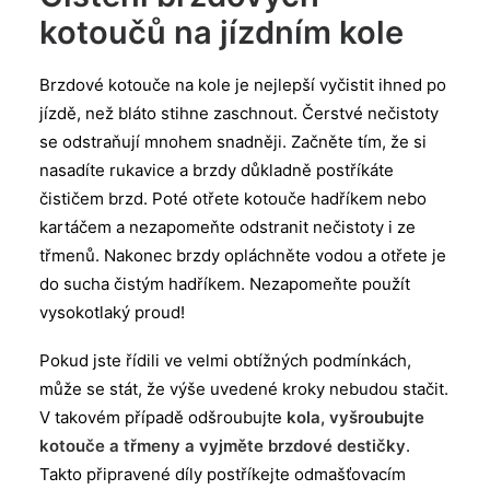
kotoučů na jízdním kole
Brzdové kotouče na kole je nejlepší vyčistit ihned po
jízdě, než bláto stihne zaschnout. Čerstvé nečistoty
se odstraňují mnohem snadněji. Začněte tím, že si
nasadíte rukavice a brzdy důkladně postříkáte
čističem brzd. Poté otřete kotouče hadříkem nebo
kartáčem a nezapomeňte odstranit nečistoty i ze
třmenů. Nakonec brzdy opláchněte vodou a otřete je
do sucha čistým hadříkem. Nezapomeňte použít
vysokotlaký proud!
Pokud jste řídili ve velmi obtížných podmínkách,
může se stát, že výše uvedené kroky nebudou stačit.
V takovém případě odšroubujte
kola, vyšroubujte
kotouče a třmeny a vyjměte brzdové destičky
.
Takto připravené díly postříkejte odmašťovacím