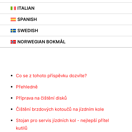
ITALIAN
30. 7. 2021
|
IN
STOJANY NA KOLA
,
RADY
SPANISH
SWEDISH
NORWEGIAN BOKMÅL
Obsah
Co se z tohoto příspěvku dozvíte?
Přehledně
Příprava na čištění disků
Čištění brzdových kotoučů na jízdním kole
Stojan pro servis jízdních kol - nejlepší přítel
kutilů