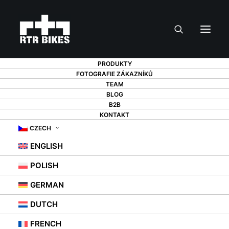
PRODUKTY
FOTOGRAFIE ZÁKAZNÍKŮ
TEAM
ČIŠTĚNÍ
BLOG
B2B
KONTAKT
BRZDOVÝCH
CZECH
KOTOUČŮ NA
ENGLISH
JÍZDNÍM KOLE.
POLISH
PODÍVEJTE SE, JAK
GERMAN
JE TO SNADNÉ!
DUTCH
FRENCH