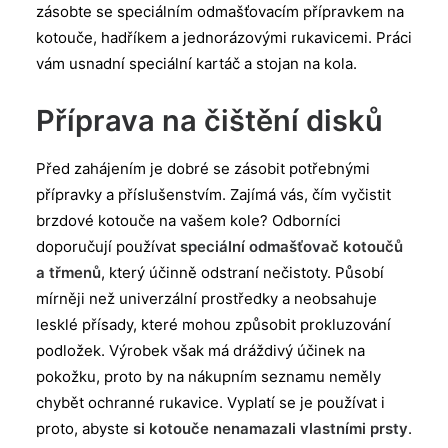
zásobte se speciálním odmašťovacím přípravkem na
kotouče, hadříkem a jednorázovými rukavicemi. Práci
vám usnadní speciální kartáč a stojan na kola.
Příprava na čištění disků
Před zahájením je dobré se zásobit potřebnými
přípravky a příslušenstvím. Zajímá vás, čím vyčistit
brzdové kotouče na vašem kole? Odborníci
doporučují používat
speciální odmašťovač kotoučů
a třmenů
, který účinně odstraní nečistoty. Působí
mírněji než univerzální prostředky a neobsahuje
lesklé přísady, které mohou způsobit prokluzování
podložek. Výrobek však má dráždivý účinek na
pokožku, proto by na nákupním seznamu neměly
chybět ochranné rukavice. Vyplatí se je používat i
proto, abyste
si kotouče nenamazali vlastními prsty
.