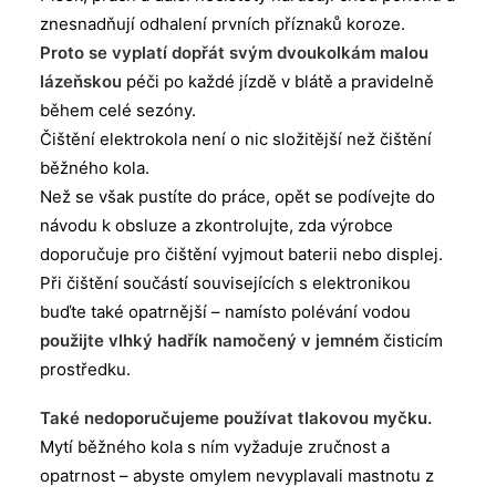
znesnadňují odhalení prvních příznaků koroze.
Proto se vyplatí dopřát svým dvoukolkám malou
lázeňskou
péči po každé jízdě v blátě a pravidelně
během celé sezóny.
Čištění elektrokola není o nic složitější než čištění
běžného kola.
Než se však pustíte do práce, opět se podívejte do
návodu k obsluze a zkontrolujte, zda výrobce
doporučuje pro čištění vyjmout baterii nebo displej.
Při čištění součástí souvisejících s elektronikou
buďte také opatrnější – namísto polévání vodou
použijte vlhký hadřík namočený v jemném
čisticím
prostředku.
Také nedoporučujeme používat tlakovou myčku.
Mytí běžného kola s ním vyžaduje zručnost a
opatrnost – abyste omylem nevyplavali mastnotu z