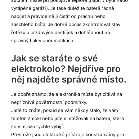
suchém místě při pokojové teplotě (např. v bytě nebo
vytápěné garáži). Je také důležité baterii řádně
nabíjet a pravidelně ji čistit od prachu nebo
zaschlého bláta. Je dobré občas zkontrolovat stav
řetězu a brzdových destiček a dohlédnout na
správný tlak v pneumatikách.
Jak se staráte o své
elektrokolo? Nejdříve pro
něj najděte správné místo.
Je dobře známo, že elektronika může být citlivá na
nepříznivé povětrnostní podmínky.
Jistě to znáte, pokud se vám někdy stalo, že vám
telefon zmokl nebo jste si stěžovali na baterii, která
se v mrazu rychle vybíjí.
Přestože jsou elektrické přístroje konstruovány pro