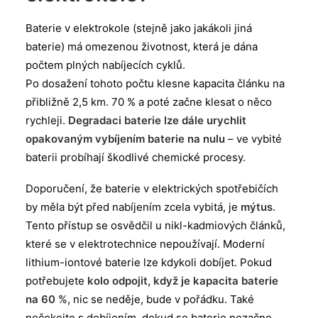
Baterie v elektrokole (stejně jako jakákoli jiná
baterie) má omezenou životnost, která je dána
počtem plných nabíjecích cyklů.
Po dosažení tohoto počtu klesne kapacita článku na
přibližně 2,5 km. 70 % a poté začne klesat o něco
rychleji.
Degradaci baterie lze dále urychlit
opakovaným vybíjením baterie na nulu
– ve vybité
baterii probíhají škodlivé chemické procesy.
Doporučení, že baterie v elektrických spotřebičích
by měla být před nabíjením zcela vybitá, je
mýtus
.
Tento přístup se osvědčil u nikl-kadmiových článků,
které se v elektrotechnice nepoužívají. Moderní
lithium-iontové baterie lze kdykoli dobíjet. Pokud
potřebujete
kolo odpojit, když je kapacita baterie
na 60 %
, nic se neděje, bude v pořádku. Také
nečekejte s dobíjením, dokud se baterie nezačne