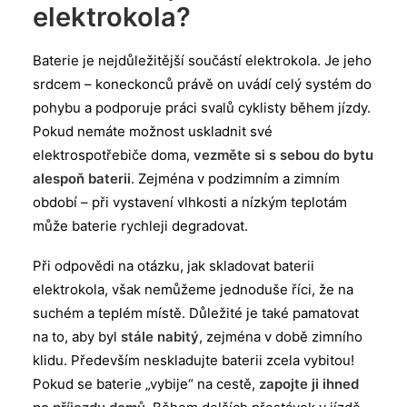
elektrokola?
Baterie je nejdůležitější součástí elektrokola. Je jeho
srdcem – koneckonců právě on uvádí celý systém do
pohybu a podporuje práci svalů cyklisty během jízdy.
Pokud nemáte možnost uskladnit své
elektrospotřebiče doma,
vezměte si s sebou do bytu
alespoň baterii
. Zejména v podzimním a zimním
období – při vystavení vlhkosti a nízkým teplotám
může baterie rychleji degradovat.
Při odpovědi na otázku, jak skladovat baterii
elektrokola, však nemůžeme jednoduše říci, že na
suchém a teplém místě. Důležité je také pamatovat
na to, aby byl
stále nabitý
, zejména v době zimního
klidu. Především neskladujte baterii zcela vybitou!
Pokud se baterie „vybije“ na cestě,
zapojte ji ihned