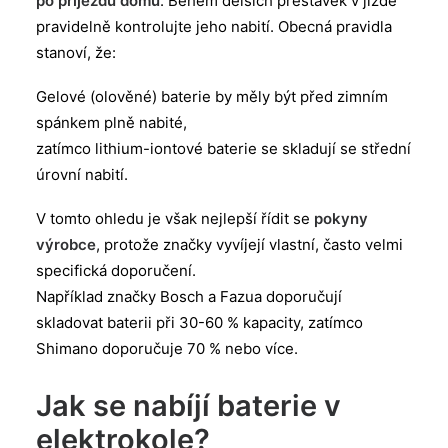
po příjezdu domů
. Během delších přestávek v jízdě
pravidelně kontrolujte jeho nabití. Obecná pravidla
stanoví, že:
Gelové (olověné) baterie by měly být před zimním
spánkem plně nabité,
zatímco lithium-iontové baterie se skladují se střední
úrovní nabití.
V tomto ohledu je však nejlepší řídit se
pokyny
výrobce
, protože značky vyvíjejí vlastní, často velmi
specifická doporučení.
Například značky Bosch a Fazua doporučují
skladovat baterii při 30-60 % kapacity, zatímco
Shimano doporučuje 70 % nebo více.
Jak se nabíjí baterie v
elektrokole?