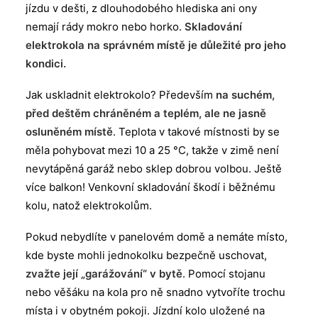
jízdu v dešti, z dlouhodobého hlediska ani ony
nemají rády mokro nebo horko.
Skladování
elektrokola na správném místě je důležité pro jeho
kondici.
Jak uskladnit elektrokolo? Především
na suchém,
před deštěm chráněném a teplém, ale ne jasně
osluněném místě
. Teplota v takové místnosti by se
měla pohybovat mezi 10 a 25 °C, takže v zimě není
nevytápěná garáž nebo sklep dobrou volbou. Ještě
více balkon! Venkovní skladování škodí i běžnému
kolu, natož elektrokolům.
Pokud nebydlíte v panelovém domě a nemáte místo,
kde byste mohli jednokolku bezpečně uschovat,
zvažte její „garážování“ v bytě
. Pomocí stojanu
nebo věšáku na kola pro ně snadno vytvoříte trochu
místa i v obytném pokoji. Jízdní kolo uložené na