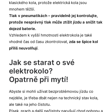
klasického kola, protože elektrická kola jsou
mnohem těžší.
Tlak v pneumatikách – pravidelně jej kontrolujte,
protože nesprávný tlak může ztížit jízdu a snížit tak
dojezd baterie.
Vzhledem k vyšší hmotnosti elektrokola je také
vhodné čas od času zkontrolovat,
zda se špice kol
příliš neuvolňují
.
Jak se starat o své
elektrokolo?
Opatrně při mytí!
Abyste si mohli užívat bezproblémovou jízdu co
nejdéle, je třeba dbát nejen na technický stav kola,
ale také na jeho čistotu.
Písek, prach a další nečistoty narušují chod pohonu a