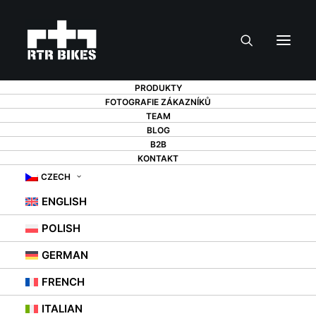
PRODUKTY
FOTOGRAFIE ZÁKAZNÍKŮ
TEAM
BLOG
B2B
KONTAKT
CZECH
JAK SE STARÁTE O
ENGLISH
SVÉ ELEKTROKOLO?
POLISH
GERMAN
28. 2. 2022
|
IN
RADY
FRENCH
ITALIAN