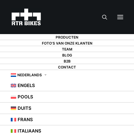
PRODUCTEN
FOTO’S VAN ONZE KLANTEN
TEAM
BLOG
B2B
CONTACT
NEDERLANDS
ENGELS
POOLS
Poland
•
Freeride MTB
DUITS
SZYMON GODZIEK
FRANS
ITALIAANS
szymongodziek
szymongodziek