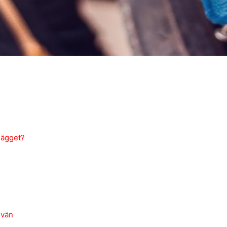
lägget?
 vän