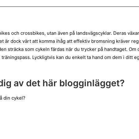
ikes och crossbikes, utan även på landsvägscyklar. Deras växand
 Det är dock värt att komma ihåg att effektiv bromsning kräver 
a den sträcka som cykeln färdas när du trycker på handtaget. Om
träningspass. Lyckligtvis kan du enkelt ta hand om dem i ditt e
dig av det här blogginlägget?
å din cykel?