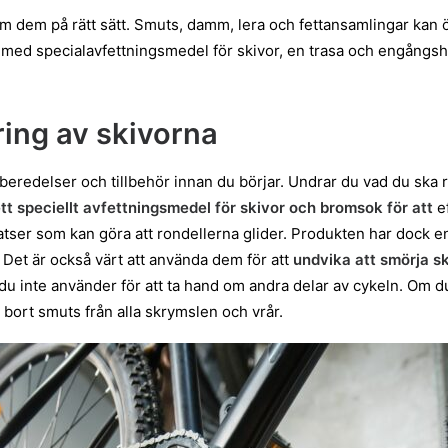
m dem på rätt sätt. Smuts, damm, lera och fettansamlingar kan 
 med specialavfettningsmedel för skivor, en trasa och engångsh
ring av skivorna
örberedelser och tillbehör innan du börjar. Undrar du vad du sk
tt speciellt avfettningsmedel för skivor och bromsok för att
ef
atser som kan göra att rondellerna glider. Produkten har dock en
Det är också värt att använda dem för att
undvika att smörja s
u inte använder för att ta hand om andra delar av cykeln. Om du
 bort smuts från alla skrymslen och vrår.