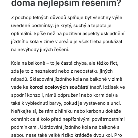
doma nejlepším řešením?
Z pochopitelných důvodů splňuje byt všechny výše
uvedené podmínky: je krytý, suchý a teplota je
optimální. Spíše než na pozitivní aspekty uskladnění
jízdního kola v zimě v areálu je však třeba poukázat
na nevýhody jiných řešení.
Kola na balkoně – to je častá chyba, ale těžko říct,
zda je to z neznalosti nebo z nedostatku jiných
nápadů. Skladování jízdního kola na balkoně v zimě
vede ke
korozi ocelových součástí
(např. ložisek ve
spodní konzoli, rámů odpružení nebo kormidel) a
také k vyblednutí barvy, pokud je vystaveno slunci.
Neříkejte si, že rám z hliníku nebo karbonu dokáže
ochránit celé kolo před nepříznivými povětrnostními
podmínkami. Udržování jízdního kola na balkoně s
sebou nese také velké riziko krádeže dvou kol. Pro