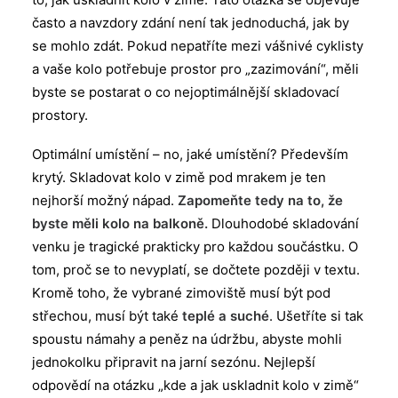
často a navzdory zdání není tak jednoduchá, jak by
se mohlo zdát. Pokud nepatříte mezi vášnivé cyklisty
a vaše kolo potřebuje prostor pro „zazimování“, měli
byste se postarat o co nejoptimálnější skladovací
prostory.
Optimální umístění – no, jaké umístění? Především
krytý. Skladovat kolo v zimě pod mrakem je ten
nejhorší možný nápad.
Zapomeňte tedy na to, že
byste měli kolo na balkoně.
Dlouhodobé skladování
venku je tragické prakticky pro každou součástku. O
tom, proč se to nevyplatí, se dočtete později v textu.
Kromě toho, že vybrané zimoviště musí být pod
střechou, musí být také
teplé a suché
. Ušetříte si tak
spoustu námahy a peněz na údržbu, abyste mohli
jednokolku připravit na jarní sezónu. Nejlepší
odpovědí na otázku „kde a jak uskladnit kolo v zimě“