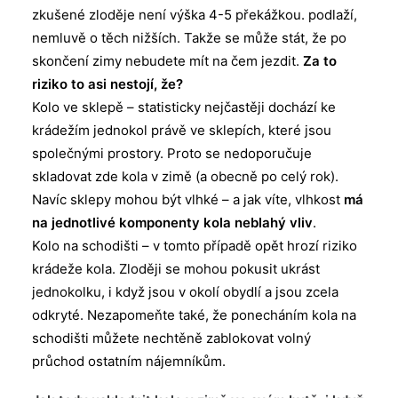
zkušené zloděje není výška 4-5 překážkou. podlaží,
nemluvě o těch nižších. Takže se může stát, že po
skončení zimy nebudete mít na čem jezdit.
Za to
riziko to asi nestojí, že?
Kolo ve sklepě – statisticky nejčastěji dochází ke
krádežím jednokol právě ve sklepích, které jsou
společnými prostory. Proto se nedoporučuje
skladovat zde kola v zimě (a obecně po celý rok).
Navíc sklepy mohou být vlhké – a jak víte, vlhkost
má
na jednotlivé komponenty kola neblahý vliv
.
Kolo na schodišti – v tomto případě opět hrozí riziko
krádeže kola. Zloději se mohou pokusit ukrást
jednokolku, i když jsou v okolí obydlí a jsou zcela
odkryté. Nezapomeňte také, že ponecháním kola na
schodišti můžete nechtěně zablokovat volný
průchod ostatním nájemníkům.