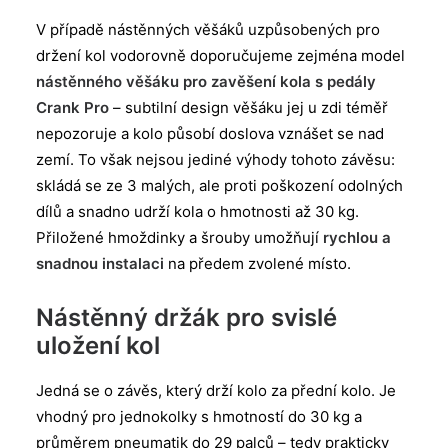
V případě nástěnných věšáků uzpůsobených pro
držení kol vodorovně doporučujeme zejména model
nástěnného věšáku pro zavěšení kola s pedály
Crank Pro
– subtilní design věšáku jej u zdi téměř
nepozoruje a kolo působí doslova vznášet se nad
zemí. To však nejsou jediné výhody tohoto závěsu:
skládá se ze 3 malých, ale proti poškození odolných
dílů a snadno udrží kola o hmotnosti až 30 kg.
Přiložené hmoždinky a šrouby umožňují
rychlou a
snadnou instalaci
na předem zvolené místo.
Nástěnný držák pro svislé
uložení kol
Jedná se o závěs, který drží kolo za přední kolo. Je
vhodný pro jednokolky s hmotností do 30 kg a
průměrem pneumatik do 29 palců – tedy prakticky