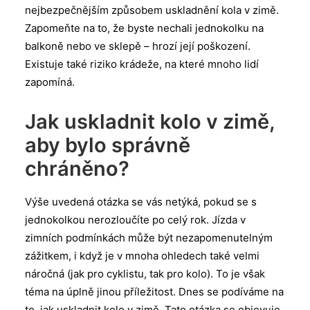
nejbezpečnějším způsobem uskladnění kola v zimě.
Zapomeňte na to, že byste nechali jednokolku na
balkoně nebo ve sklepě – hrozí její poškození.
Existuje také riziko krádeže, na které mnoho lidí
zapomíná.
Jak uskladnit kolo v zimě,
aby bylo správně
chráněno?
Výše uvedená otázka se vás netýká, pokud se s
jednokolkou nerozloučíte po celý rok. Jízda v
zimních podmínkách může být nezapomenutelným
zážitkem, i když je v mnoha ohledech také velmi
náročná (jak pro cyklistu, tak pro kolo). To je však
téma na úplně jinou příležitost. Dnes se podíváme na
to, jak uskladnit kolo v zimě. Tato otázka se objevuje