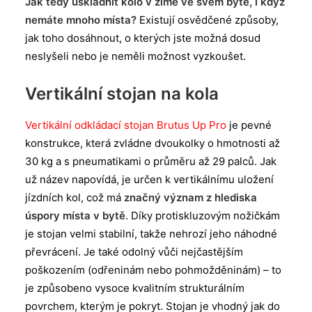
Jak tedy uskladnit kolo v zimě ve svém bytě, i když
nemáte mnoho místa?
Existují osvědčené způsoby,
jak toho dosáhnout, o kterých jste možná dosud
neslyšeli nebo je neměli možnost vyzkoušet.
Vertikální stojan na kola
Vertikální odkládací stojan Brutus Up Pro
je pevné
konstrukce, která zvládne dvoukolky o hmotnosti až
30 kg a s pneumatikami o průměru až 29 palců. Jak
už název napovídá, je určen k vertikálnímu uložení
jízdních kol, což má
značný význam z hlediska
úspory místa v bytě
. Díky protiskluzovým nožičkám
je stojan velmi stabilní, takže nehrozí jeho náhodné
převrácení. Je také odolný vůči nejčastějším
poškozením (odřeninám nebo pohmožděninám) – to
je způsobeno vysoce kvalitním strukturálním
povrchem, kterým je pokryt. Stojan je vhodný jak do