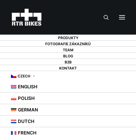
PRODUKTY
FOTOGRAFIE ZÁKAZNÍKŮ
TEAM
BLOG
B2B
KONTAKT
CZECH
JAK SKLADUJETE
ENGLISH
KOLO V ZIMĚ?
POLISH
GERMAN
6. 10. 2021
|
IN
STOJANY NA KOLA
,
ZÁVĚSY NA KOLA
,
RADY
DUTCH
FRENCH