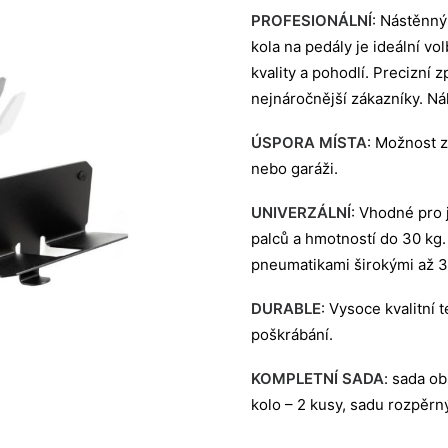
PROFESIONÁLNÍ
: Nástěnný
kola na pedály je ideální vo
kvality a pohodlí. Precizní
nejnáročnější zákazníky. Ná
ÚSPORA MÍSTA
: Možnost z
nebo garáži.
UNIVERZÁLNÍ
: Vhodné pro 
palců a hmotností do 30 kg.
pneumatikami širokými až 3
DURABLE
: Vysoce kvalitní 
poškrábání.
KOMPLETNÍ SADA
: sada ob
kolo – 2 kusy, sadu rozpěrn