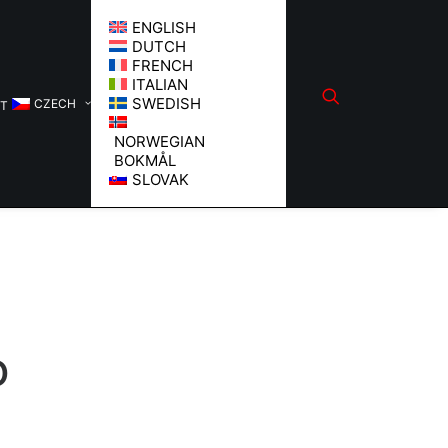
ENGLISH
DUTCH
FRENCH
ITALIAN
SWEDISH
CZECH
KT
NORWEGIAN
BOKMÅL
SLOVAK
O