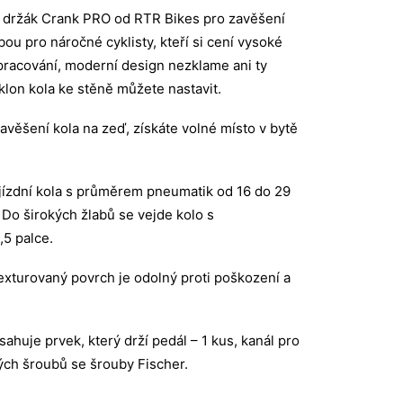
 držák Crank PRO od RTR Bikes pro zavěšení
lbou pro náročné cyklisty, kteří si cení vysoké
 zpracování, moderní design nezklame ani ty
klon kola ke stěně můžete nastavit.
avěšení kola na zeď, získáte volné místo v bytě
jízdní kola s průměrem pneumatik od 16 do 29
 Do širokých žlabů se vejde kolo s
,5 palce.
texturovaný povrch je odolný proti poškození a
sahuje prvek, který drží pedál – 1 kus, kanál pro
ých šroubů se šrouby Fischer.