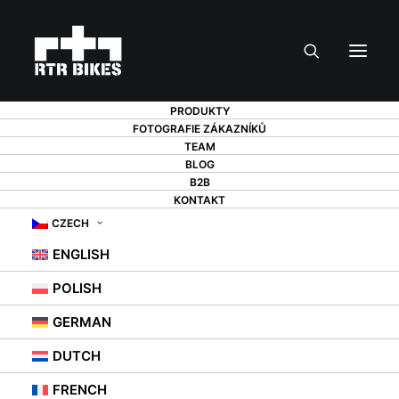
PRODUKTY
FOTOGRAFIE ZÁKAZNÍKŮ
TEAM
BLOG
B2B
KONTAKT
CZECH
ENGLISH
POLISH
Poland
•
Freeride MTB
GERMAN
SZYMON GODZIEK
DUTCH
FRENCH
szymongodziek
szymongodziek