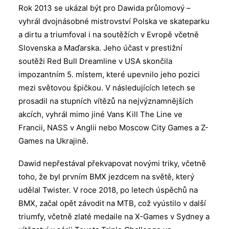
Rok 2013 se ukázal být pro Dawida průlomový –
vyhrál dvojnásobné mistrovství Polska ve skateparku
a dirtu a triumfoval i na soutěžích v Evropě včetně
Slovenska a Maďarska. Jeho účast v prestižní
soutěži Red Bull Dreamline v USA skončila
impozantním 5. místem, které upevnilo jeho pozici
mezi světovou špičkou. V následujících letech se
prosadil na stupních vítězů na nejvýznamnějších
akcích, vyhrál mimo jiné Vans Kill The Line ve
Francii, NASS v Anglii nebo Moscow City Games a Z-
Games na Ukrajině.
Dawid nepřestával překvapovat novými triky, včetně
toho, že byl prvním BMX jezdcem na světě, který
udělal Twister. V roce 2018, po letech úspěchů na
BMX, začal opět závodit na MTB, což vyústilo v další
triumfy, včetně zlaté medaile na X-Games v Sydney a