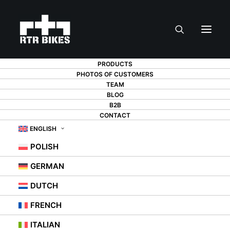
PRODUCTS
PHOTOS OF CUSTOMERS
TEAM
BLOG
B2B
CONTACT
HOW TO CLEAN
ENGLISH
POLISH
AND STORE A
GERMAN
BICYCLE HELMET?
DUTCH
FRENCH
29 OCTOBER 2021
|
IN
OKATEGORISERADE
,
TIPS
ITALIAN