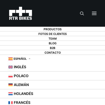
PRODUCTOS
FOTOS DE CLIENTES
TEAM
GUARDA
BLOG
B2B
CONTACTO
BICICLETAS: ¿EN EL
ESPAÑOL
GARAJE, EL
INGLÉS
SÓTANO, EL HUECO
POLACO
DE LA ESCALERA O
ALEMÁN
QUIZÁ EN EL
HOLANDÉS
FRANCÉS