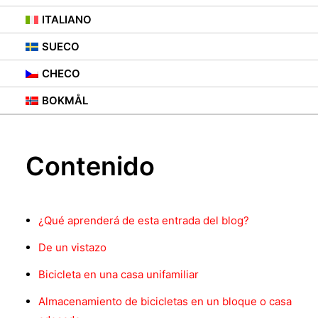
BALCÓN?
ITALIANO
SUECO
27 DE MARZO DE 2021
|
IN
PERCHAS PARA BICICLETAS
,
CONSEJOS
CHECO
BOKMÅL
Contenido
¿Qué aprenderá de esta entrada del blog?
De un vistazo
Bicicleta en una casa unifamiliar
Almacenamiento de bicicletas en un bloque o casa