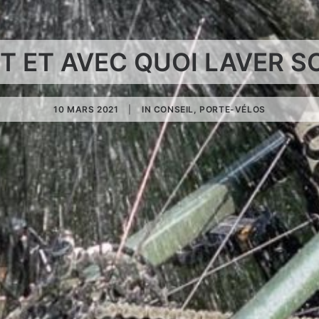
 ET AVEC QUOI LAVER SO
10 MARS 2021
|
IN
CONSEIL
,
PORTE-VÉLOS