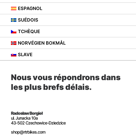
ESPAGNOL
SUÉDOIS
TCHÈQUE
Si vous avez des questions,
NORVÉGIEN BOKMÅL
n’hésitez pas à nous
SLAVE
contacter.
Nous vous répondrons dans
les plus brefs délais.
Radosław Borgieł
ul. Junacka 10a
43-502 Czechowice-Dziedzice
shop@rtrbikes.com