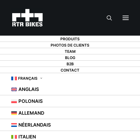
PRODUITS
PHOTOS DE CLIENTS
TEAM
BLOG
B2B
CONTACT
COMMENT RÉGLER
FRANÇAIS
ANGLAIS
LE DÉRAILLEUR
POLONAIS
AVANT ?
ALLEMAND
NÉERLANDAIS
9 AOÛT 2021
|
IN
CONSEIL
,
PORTE-VÉLOS
ITALIEN