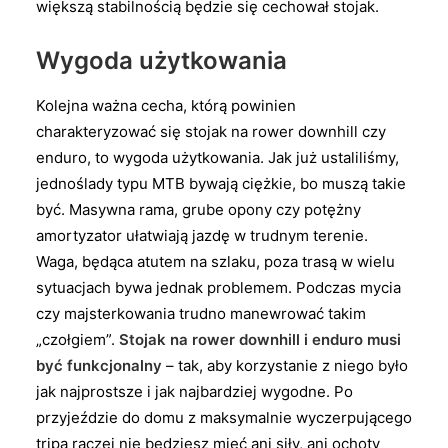
większą stabilnością będzie się cechował stojak.
Wygoda użytkowania
Kolejna ważna cecha, którą powinien
charakteryzować się stojak na rower downhill czy
enduro, to wygoda użytkowania. Jak już ustaliliśmy,
jednoślady typu MTB bywają ciężkie, bo muszą takie
być. Masywna rama, grube opony czy potężny
amortyzator ułatwiają jazdę w trudnym terenie.
Waga, będąca atutem na szlaku, poza trasą w wielu
sytuacjach bywa jednak problemem. Podczas mycia
czy majsterkowania trudno manewrować takim
„czołgiem”.
Stojak na rower downhill i enduro musi
być funkcjonalny
– tak, aby korzystanie z niego było
jak najprostsze i jak najbardziej wygodne. Po
przyjeździe do domu z maksymalnie wyczerpującego
tripa raczej nie będziesz mieć ani siły, ani ochoty