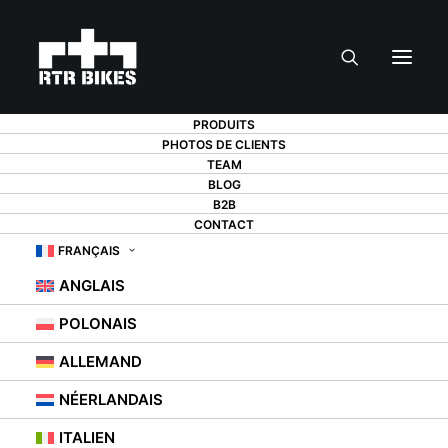
PRODUITS
PHOTOS DE CLIENTS
TEAM
BLOG
B2B
CONTACT
SUPPORT DE VÉLO
FRANÇAIS
ANGLAIS
MTB - OÙ TROUVER
POLONAIS
LE SUPPORT IDÉAL ?
ALLEMAND
NÉERLANDAIS
19 DÉCEMBRE 2021
|
IN
PORTE-VÉLOS
ITALIEN