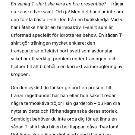
En vanlig T-shirt ska vara en bra presentidé?
– frågar
du kanske tveksamt. Och ja! Men det handlar inte om
den första bästa T-shirten från en butikskedja. Vad vi
har i åtanke här är en
termoaktiv T-shirt som är
utformad speciellt för idrottares behov
. En sådan T-
shirt gör träningen mycket enklare: den
transporterar effektivt bort svett som avdunstar,
vilket är ett verkligt problem under träningen, och
hjälper till att bibehålla en korrekt värmereglering av
kroppen.
Om den cyklist du tänker ge bort en present till
tränar regelbundet har han eller hon säkert redan
några termoaktiva tröjor i sin garderob – du kan dra
nytta av detta och
förhandsgranska deras storlek
.
Samtidigt behöver du inte oroa dig för att ännu en
sådan T-shirt ska bli en borttappad gåva. Tvärtom!
Det finns aldrig tillräckligt med sportkläder i en