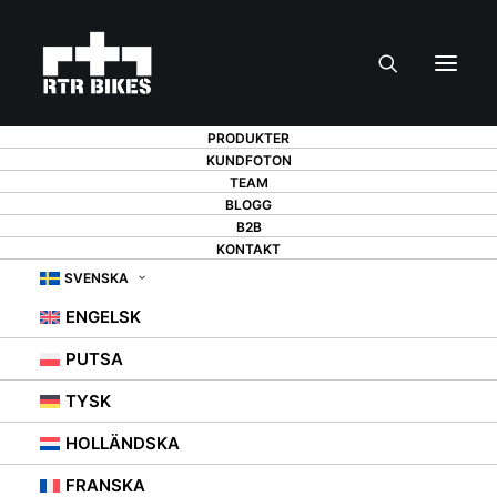
PRODUKTER
KUNDFOTON
TEAM
JULKLAPP TILL EN
BLOGG
B2B
KONTAKT
CYKLIST - 13
SVENSKA
FÖRSLAG SOM
ENGELSK
KOMMER ATT
PUTSA
GLÄDJA ALLA
TYSK
CYKELÄLSKARE
HOLLÄNDSKA
FRANSKA