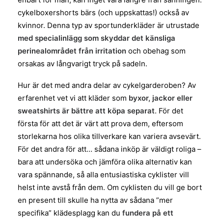
cykelboxershorts bärs (och uppskattas!) också av
kvinnor. Denna typ av sportunderkläder är utrustade
med specialinlägg som skyddar det känsliga
perinealområdet från irritation
och obehag som
orsakas av långvarigt tryck på sadeln.
Hur är det med andra delar av cykelgarderoben? Av
erfarenhet vet vi att kläder som
byxor, jackor eller
sweatshirts är bättre att köpa separat
. För det
första för att det är värt att prova dem, eftersom
storlekarna hos olika tillverkare kan variera avsevärt.
För det andra för att… sådana inköp är väldigt roliga –
bara att undersöka och jämföra olika alternativ kan
vara spännande, så alla entusiastiska cyklister vill
helst inte avstå från dem. Om cyklisten du vill ge bort
en present till skulle ha nytta av sådana ”mer
specifika” klädesplagg kan du
fundera på ett