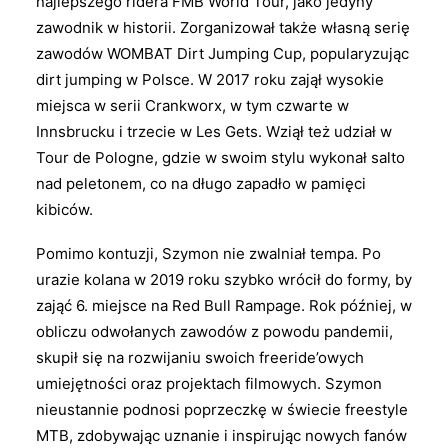
najlepszego ridera FMB World Tour, jako jedyny
zawodnik w historii. Zorganizował także własną serię
zawodów WOMBAT Dirt Jumping Cup, popularyzując
dirt jumping w Polsce. W 2017 roku zajął wysokie
miejsca w serii Crankworx, w tym czwarte w
Innsbrucku i trzecie w Les Gets. Wziął też udział w
Tour de Pologne, gdzie w swoim stylu wykonał salto
nad peletonem, co na długo zapadło w pamięci
kibiców.
Pomimo kontuzji, Szymon nie zwalniał tempa. Po
urazie kolana w 2019 roku szybko wrócił do formy, by
zająć 6. miejsce na Red Bull Rampage. Rok później, w
obliczu odwołanych zawodów z powodu pandemii,
skupił się na rozwijaniu swoich freeride’owych
umiejętności oraz projektach filmowych. Szymon
nieustannie podnosi poprzeczkę w świecie freestyle
MTB, zdobywając uznanie i inspirując nowych fanów