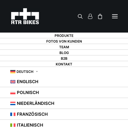
PRODUKTE
FOTOS VON KUNDEN
TEAM
BLOG
FAHRRAD AN DER
B2B
KONTAKT
WAND IM ZIMMER
DEUTSCH
ENGLISCH
ALS DEKORATION?
POLNISCH
ORIGINELLE
NIEDERLÄNDISCH
INNENGESTALTUNG
FRANZÖSISCH
ITALIENISCH