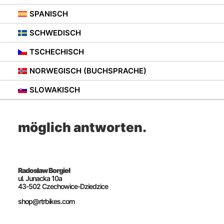
SPANISCH
SCHWEDISCH
TSCHECHISCH
Wenn Sie Fragen haben,
NORWEGISCH (BUCHSPRACHE)
kontaktieren Sie uns bitte.
SLOWAKISCH
Wir werden so schnell wie
möglich antworten.
Radosław Borgieł
ul. Junacka 10a
43-502 Czechowice-Dziedzice
shop@rtrbikes.com