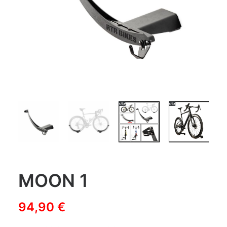
MOON 1
94,90
€