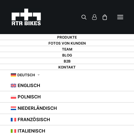
PRODUKTE
FOTOS VON KUNDEN
TEAM
BLOG
B2B
KONTAKT
WIE TAUSCHT MAN
DEUTSCH
ENGLISCH
DIE FAHRRADKETTE
POLNISCH
AUS?
NIEDERLÄNDISCH
FRANZÖSISCH
18. JULI 2021
|
IN
BERATUNG
,
FAHRRADSTÄNDER
ITALIENISCH