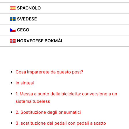
31 AGOSTO 2021
|
IN
CONSIGLI
,
RASTRELLIERE PER BICICLETTE
SPAGNOLO
SVEDESE
CECO
NORVEGESE BOKMÅL
Contenuto
Cosa imparerete da questo post?
In sintesi
1. Messa a punto della bicicletta: conversione a un
sistema tubeless
2. Sostituzione degli pneumatici
3. sostituzione dei pedali con pedali a scatto