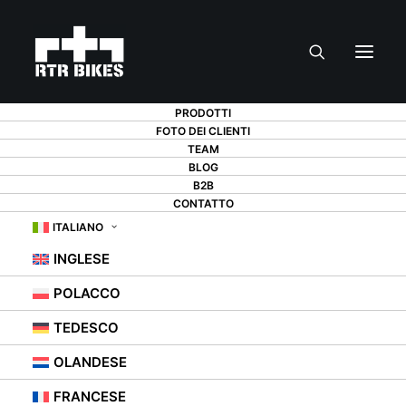
PRODOTTI
FOTO DEI CLIENTI
TEAM
BLOG
MESSA A PUNTO
B2B
CONTATTO
DELLA BICICLETTA:
ITALIANO
INGLESE
6 MIGLIORAMENTI
POLACCO
CHE FANNO LA
TEDESCO
DIFFERENZA
OLANDESE
FRANCESE