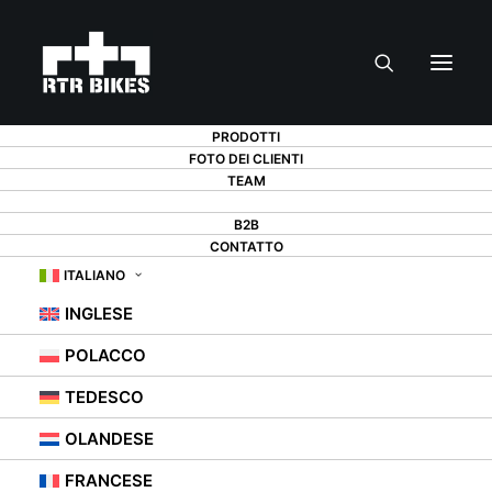
PRODOTTI
FOTO DEI CLIENTI
TEAM
BLOG
B2B
CONTATTO
ITALIANO
INGLESE
POLACCO
RTR Bikes – Blog
TEDESCO
sulla bicicletta
OLANDESE
FRANCESE