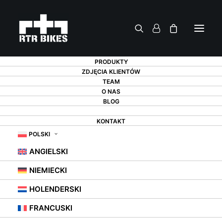
PRODUKTY
ZDJĘCIA KLIENTÓW
TEAM
O NAS
BLOG
B2B
KONTAKT
POLSKI
ANGIELSKI
NIEMIECKI
RTR BIKES – B2B
HOLENDERSKI
FRANCUSKI