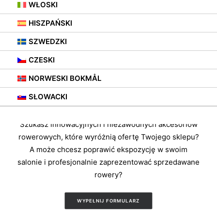
WŁOSKI
HISZPAŃSKI
SZWEDZKI
ZOSTAŃ AUTORYZOWANYM
CZESKI
DEALEREM
NORWESKI BOKMÅL
SŁOWACKI
Szukasz innowacyjnych i niezawodnych akcesoriów
rowerowych, które wyróżnią ofertę Twojego sklepu?
A może chcesz poprawić ekspozycję w swoim
salonie i profesjonalnie zaprezentować sprzedawane
rowery?
WYPEŁNIJ FORMULARZ