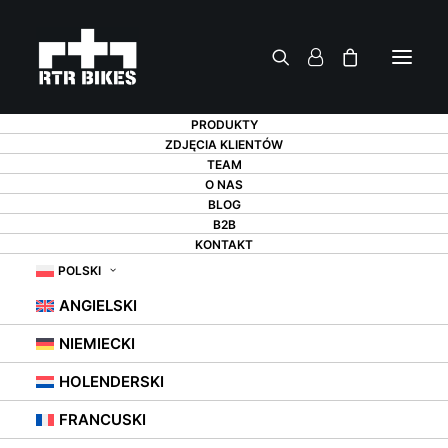
PRODUKTY
ZDJĘCIA KLIENTÓW
TEAM
O NAS
BLOG
B2B
JAKI UCHWYT NA
KONTAKT
POLSKI
ROWER DO
ANGIELSKI
GARAŻU?
NIEMIECKI
HOLENDERSKI
22 LUTEGO 2021
|
W
WIESZAKI ROWEROWE
FRANCUSKI