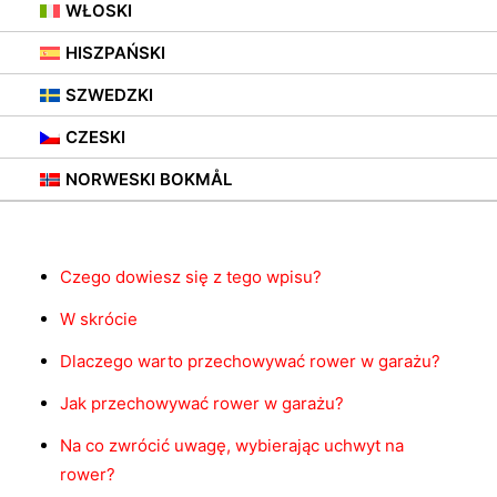
WŁOSKI
HISZPAŃSKI
SZWEDZKI
CZESKI
Spis treści
NORWESKI BOKMÅL
Czego dowiesz się z tego wpisu?
W skrócie
Dlaczego warto przechowywać rower w garażu?
Jak przechowywać rower w garażu?
Na co zwrócić uwagę, wybierając uchwyt na
rower?