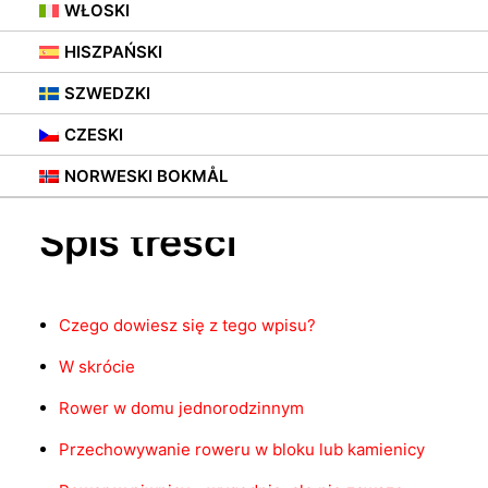
BALKONIE?
WŁOSKI
HISZPAŃSKI
27 MARCA 2021
|
W
WIESZAKI ROWEROWE
,
PORADY
SZWEDZKI
CZESKI
NORWESKI BOKMÅL
Spis treści
Czego dowiesz się z tego wpisu?
W skrócie
Rower w domu jednorodzinnym
Przechowywanie roweru w bloku lub kamienicy