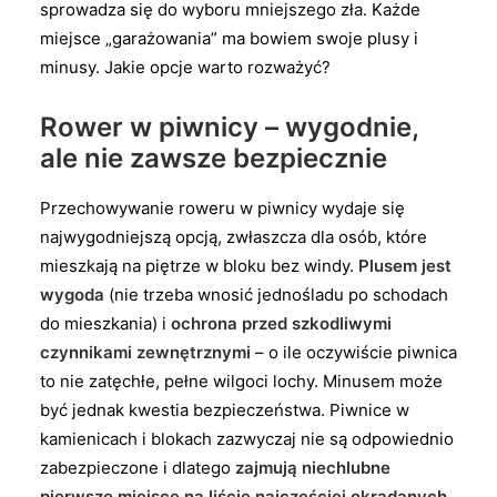
sprowadza się do wyboru mniejszego zła. Każde
miejsce „garażowania” ma bowiem swoje plusy i
minusy. Jakie opcje warto rozważyć?
Rower w piwnicy – wygodnie,
ale nie zawsze bezpiecznie
Przechowywanie roweru w piwnicy wydaje się
najwygodniejszą opcją, zwłaszcza dla osób, które
mieszkają na piętrze w bloku bez windy.
Plusem jest
wygoda
(nie trzeba wnosić jednośladu po schodach
do mieszkania) i
ochrona przed szkodliwymi
czynnikami zewnętrznymi
– o ile oczywiście piwnica
to nie zatęchłe, pełne wilgoci lochy. Minusem może
być jednak kwestia bezpieczeństwa. Piwnice w
kamienicach i blokach zazwyczaj nie są odpowiednio
zabezpieczone i dlatego
zajmują niechlubne
pierwsze miejsce na liście najczęściej okradanych