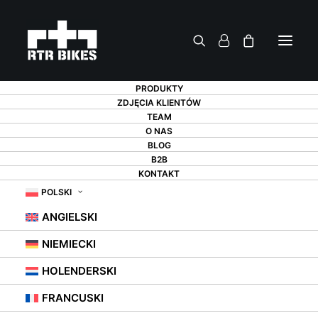
PRODUKTY
ZDJĘCIA KLIENTÓW
TEAM
PRZECHOWYWANIE
O NAS
BLOG
B2B
ROWERU – W
KONTAKT
GARAŻU, PIWNICY,
POLSKI
ANGIELSKI
NA KLATCE
NIEMIECKI
SCHODOWEJ, A
HOLENDERSKI
MOŻE NA
FRANCUSKI