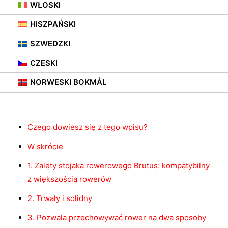
WŁOSKI
HISZPAŃSKI
SZWEDZKI
CZESKI
Spis treści
NORWESKI BOKMÅL
Czego dowiesz się z tego wpisu?
W skrócie
1. Zalety stojaka rowerowego Brutus: kompatybilny
z większością rowerów
2. Trwały i solidny
3. Pozwala przechowywać rower na dwa sposoby