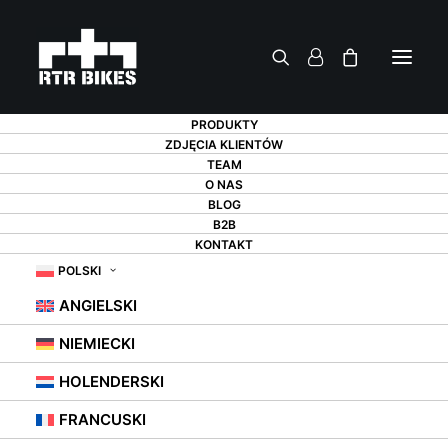
PRODUKTY
ZDJĘCIA KLIENTÓW
TEAM
O NAS
BLOG
STOJAK NA ROWER
B2B
KONTAKT
BRUTUS – 9 ZALET,
POLSKI
ANGIELSKI
KTÓRYMI CIĘ
NIEMIECKI
ZASKOCZY
HOLENDERSKI
FRANCUSKI
10 GRUDNIA 2021
|
W
STOJAKI ROWEROWE