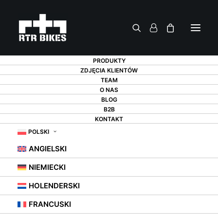
PRODUKTY
ZDJĘCIA KLIENTÓW
TEAM
O NAS
BLOG
WYMIANA
B2B
KONTAKT
ŁAŃCUCHA W
POLSKI
ANGIELSKI
ROWERZE – JAK TO
NIEMIECKI
ZROBIĆ?
HOLENDERSKI
FRANCUSKI
18 LIPCA 2021
|
W
STOJAKI ROWEROWE
,
PORADY