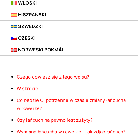
WŁOSKI
HISZPAŃSKI
SZWEDZKI
CZESKI
Spis treści
NORWESKI BOKMÅL
Czego dowiesz się z tego wpisu?
W skrócie
Co będzie Ci potrzebne w czasie zmiany łańcucha
w rowerze?
Czy łańcuch na pewno jest zużyty?
Wymiana łańcucha w rowerze – jak zdjąć łańcuch?