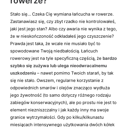
rowerze?
Stało się… Czeka Cię wymiana łańcucha w rowerze.
Zastanawiasz się, czy zbyt rzadko nie kontrolowałeś,
jaki jest jego stan? Albo czy awaria nie wynika z tego,
że w nieskończoność odkładałeś jego czyszczenie?
Prawda jest taka, że wcale nie musiało być to
spowodowane Twoją niedbałością. Łańcuch
rowerowy jest na tyle specyficzną częścią, że
bardzo
szybko się zużywa lub ulega nieodwracalnemu
uszkodzeniu
– nawet pomimo Twoich starań, by tak
się nie stało. Owszem, regularne korzystanie z
odpowiednich smarów i olejów znacząco wydłuża
jego żywotność (to samo dotyczy różnego rodzaju
zabiegów konserwacyjnych), ale po prostu nie jest to
element niezniszczalny i jak każdy inny ma swoje
granice wytrzymałości. Gdy po kilku/kilkunastu
miesiącach intensywnego użytkowania dwóch kółek