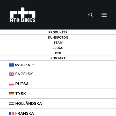
PRODUKTER
KUNDFOTON
TEAM
BLOGG
B2B
KONTAKT
HUR FÖRVARAR DU
SVENSKA
DIN CYKEL PÅ
ENGELSK
PUTSA
VINTERN?
TYSK
HOLLÄNDSKA
6 OKTOBER 2021
|
IN
RÅDGIVNING
,
CYKELHÅLLARE
,
CYKELHÄNGARE
FRANSKA