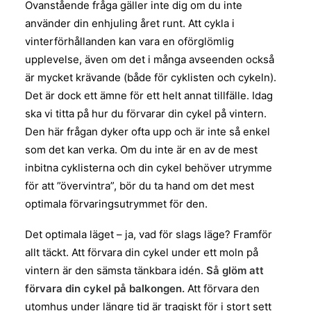
Ovanstående fråga gäller inte dig om du inte
använder din enhjuling året runt. Att cykla i
vinterförhållanden kan vara en oförglömlig
upplevelse, även om det i många avseenden också
är mycket krävande (både för cyklisten och cykeln).
Det är dock ett ämne för ett helt annat tillfälle. Idag
ska vi titta på hur du förvarar din cykel på vintern.
Den här frågan dyker ofta upp och är inte så enkel
som det kan verka. Om du inte är en av de mest
inbitna cyklisterna och din cykel behöver utrymme
för att ”övervintra”, bör du ta hand om det mest
optimala förvaringsutrymmet för den.
Det optimala läget – ja, vad för slags läge? Framför
allt täckt. Att förvara din cykel under ett moln på
vintern är den sämsta tänkbara idén.
Så glöm att
förvara din cykel på balkongen.
Att förvara den
utomhus under längre tid är tragiskt för i stort sett