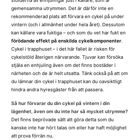
stölderna av enhjulingar just i källare, som är
gemensamma utrymmen. Det är därför inte en
rekommenderad plats att förvara en cykel på under
vintern (och i allmänhet under hela året). Dessutom
kan källare vara fuktiga – och som du vet har fukt en
förödande effekt på enskilda cykelkomponenter
.
Cykel i trapphuset – i det här fallet är risken för
cykelstöld återigen närvarande. Tjuvar kan försöka
stjäla en enhjuling även om det finns bostäder i
närheten och de är helt utsatta. Tänk också på att om
du lämnar din cykel i trapphuset kan du oavsiktligt
hindra andra hyresgäster från att passera.
Så hur förvarar du din cykel på vintern i din
lägenhet, även om du inte har så mycket utrymme?
Det finns beprövade sätt att göra detta som du
kanske inte har hört talas om eller har haft möjlighet
att prova förrän nu.