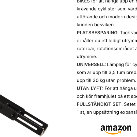
BIKES för att hänga upp en c
krävande cyklister som värd
utförande och modern desig
kunden besviken.
PLATSBESPARING
: Tack v
erhåller du ett ledigt utrym
roterbar, rotationsområdet ä
utrymme.
UNIVERSELL
: Lämplig för c
som är upp till 3,5 tum br
upp till 30 kg utan problem.
UTAN LYFT
: För att hänga 
och kör framhjulet på ett sp
FULLSTÄNDIGT SET
: Setet
1 st, en uppsättning expans