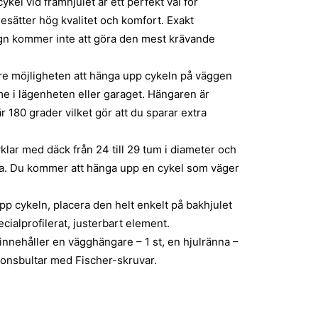
ykel vid framhjulet är ett perfekt val för
esätter hög kvalitet och komfort. Exakt
n kommer inte att göra den mest krävande
are möjligheten att hänga upp cykeln på väggen
me i lägenheten eller garaget. Hängaren är
r 180 grader vilket gör att du sparar extra
yklar med däck från 24 till 29 tum i diameter och
eda. Du kommer att hänga upp en cykel som väger
upp cykeln, placera den helt enkelt på bakhjulet
ecialprofilerat, justerbart element.
 innehåller en vägghängare – 1 st, en hjulränna –
ionsbultar med Fischer-skruvar.