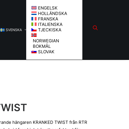
ENGELSK
HOLLÄNDSKA
FRANSKA
ITALIENSKA
TJECKISKA
SVENSKA
NORWEGIAN
BOKMÅL
SLOVAK
TWIST
erande hängaren KRANKED TWIST från RTR