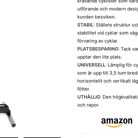
krävande cyklister som värd
utförande och modern desig
kunden besviken.
STABIL
: Ställets struktur 
stabilitet vid cyklar som väg
förvaring av cyklar.
PLATSBESPARING
: Tack va
upptar den lite plats.
UNIVERSELL
: Lämplig för c
som är upp till 3,5 tum breda
horisontellt och vertikalt l
fötter.
UTHÅLLIG
: Den högkvalitat
och repor.