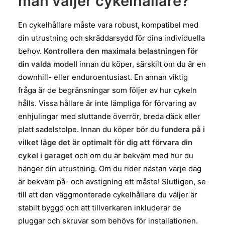
man väljer cykelhållare?
En cykelhållare måste vara robust, kompatibel med
din utrustning och skräddarsydd för dina individuella
behov.
Kontrollera den maximala belastningen för
din valda modell
innan du köper, särskilt om du är en
downhill- eller enduroentusiast. En annan viktig
fråga är de begränsningar som följer av hur cykeln
hålls. Vissa hållare är inte lämpliga för förvaring av
enhjulingar med sluttande överrör, breda däck eller
platt sadelstolpe. Innan du köper bör du
fundera på i
vilket läge det är optimalt för dig att förvara din
cykel i garaget
och om du är bekväm med hur du
hänger din utrustning. Om du rider nästan varje dag
är bekväm på- och avstigning ett måste! Slutligen, se
till att den väggmonterade cykelhållare du väljer är
stabilt byggd och att tillverkaren inkluderar de
pluggar och skruvar som behövs för installationen.