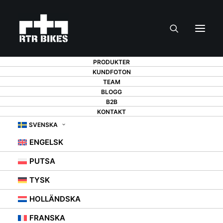
PRODUKTER
KUNDFOTON
TEAM
BLOGG
B2B
KONTAKT
SVENSKA
VILKET CYKELSTÄLL
ENGELSK
FÖR GARAGET?
PUTSA
TYSK
22 FEBRUARI 2021
|
IN
CYKELHÄNGARE
HOLLÄNDSKA
FRANSKA