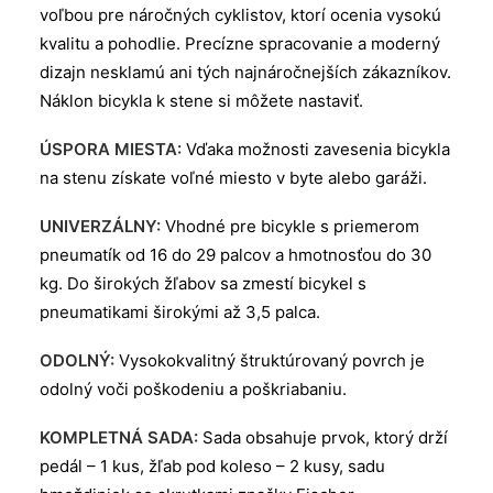
voľbou pre náročných cyklistov, ktorí ocenia vysokú
kvalitu a pohodlie. Precízne spracovanie a moderný
dizajn nesklamú ani tých najnáročnejších zákazníkov.
Náklon bicykla k stene si môžete nastaviť.
ÚSPORA MIESTA:
Vďaka možnosti zavesenia bicykla
na stenu získate voľné miesto v byte alebo garáži.
UNIVERZÁLNY:
Vhodné pre bicykle s priemerom
pneumatík od 16 do 29 palcov a hmotnosťou do 30
kg. Do širokých žľabov sa zmestí bicykel s
pneumatikami širokými až 3,5 palca.
ODOLNÝ:
Vysokokvalitný štruktúrovaný povrch je
odolný voči poškodeniu a poškriabaniu.
KOMPLETNÁ SADA:
Sada obsahuje prvok, ktorý drží
pedál – 1 kus, žľab pod koleso – 2 kusy, sadu