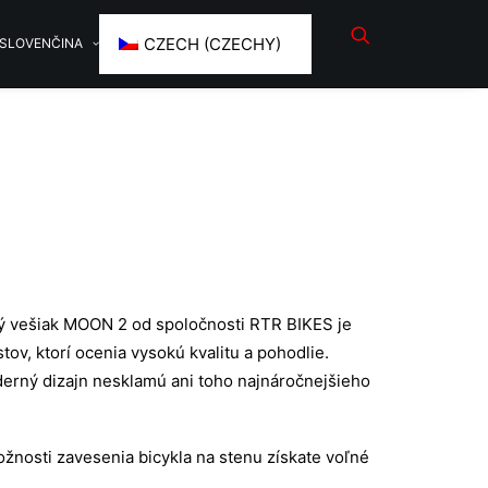
CZECH (CZECHY)
SLOVENČINA
 vešiak MOON 2 od spoločnosti RTR BIKES je
tov, ktorí ocenia vysokú kvalitu a pohodlie.
erný dizajn nesklamú ani toho najnáročnejšieho
nosti zavesenia bicykla na stenu získate voľné