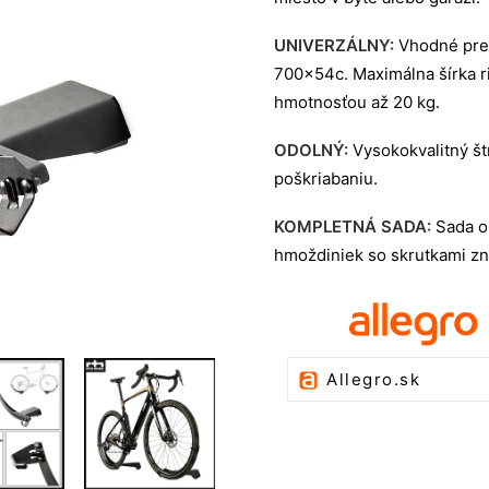
UNIVERZÁLNY:
Vhodné pre 
700x54c. Maximálna šírka ri
hmotnosťou až 20 kg.
ODOLNÝ:
Vysokokvalitný št
poškriabaniu.
KOMPLETNÁ SADA:
Sada ob
hmoždiniek so skrutkami zn
Allegro.sk