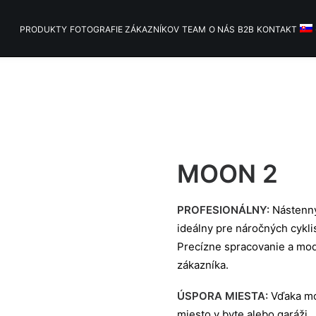
PRODUKTY
FOTOGRAFIE ZÁKAZNÍKOV
TEAM
O NÁS
B2B
KONTAKT
MOON 2
PROFESIONÁLNY:
Nástenný
ideálny pre náročných cyklis
Precízne spracovanie a mod
zákazníka.
ÚSPORA MIESTA:
Vďaka mož
miesto v byte alebo garáži.