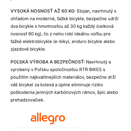
VYSOKÁ NOSNOSŤ AŽ 60 KG:
Stojan, navrhnutý s
ohľadom na moderné, ťažké bicykle, bezpečne udrží
dva bicykle s hmotnosťou až 30 kg každý (celková
nosnosť 60 kg), čo z neho robí ideálnu voľbu pre
ťažké elektrobicykle (e-biky), enduro bicykle alebo
zjazdové bicykle.
POĽSKÁ VÝROBA A BEZPEČNOSŤ:
Navrhnutý a
vyrobený v Poľsku spoločnosťou RTR BIKES s
použitím najkvalitnejších materiálov, bezpečne drží
váš bicykel za kolesá a úplne eliminuje riziko
poškodenia jemných karbónových rámov, špíc alebo
prehadzovačiek.