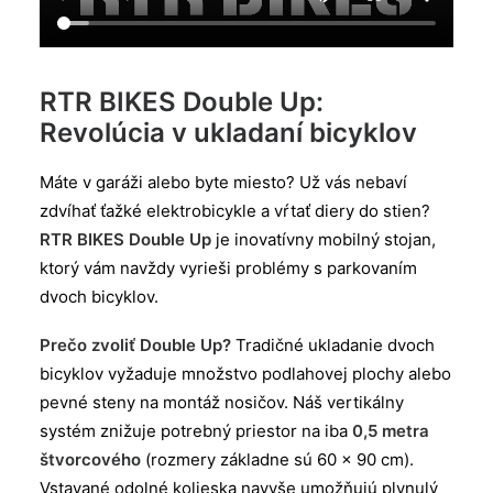
RTR BIKES Double Up:
Revolúcia v ukladaní bicyklov
Máte v garáži alebo byte miesto? Už vás nebaví
zdvíhať ťažké elektrobicykle a vŕtať diery do stien?
RTR BIKES Double Up
je inovatívny mobilný stojan,
ktorý vám navždy vyrieši problémy s parkovaním
dvoch bicyklov.
Prečo zvoliť Double Up?
Tradičné ukladanie dvoch
bicyklov vyžaduje množstvo podlahovej plochy alebo
pevné steny na montáž nosičov. Náš vertikálny
systém znižuje potrebný priestor na iba
0,5 metra
štvorcového
(rozmery základne sú 60 x 90 cm).
Vstavané odolné kolieska navyše umožňujú plynulý