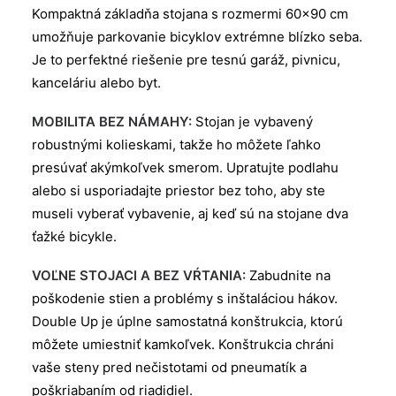
Kompaktná základňa stojana s rozmermi 60×90 cm
umožňuje parkovanie bicyklov extrémne blízko seba.
Je to perfektné riešenie pre tesnú garáž, pivnicu,
kanceláriu alebo byt.
MOBILITA BEZ NÁMAHY:
Stojan je vybavený
robustnými kolieskami, takže ho môžete ľahko
presúvať akýmkoľvek smerom. Upratujte podlahu
alebo si usporiadajte priestor bez toho, aby ste
museli vyberať vybavenie, aj keď sú na stojane dva
ťažké bicykle.
VOĽNE STOJACI A BEZ VŔTANIA:
Zabudnite na
poškodenie stien a problémy s inštaláciou hákov.
Double Up je úplne samostatná konštrukcia, ktorú
môžete umiestniť kamkoľvek. Konštrukcia chráni
vaše steny pred nečistotami od pneumatík a
poškriabaním od riadidiel.