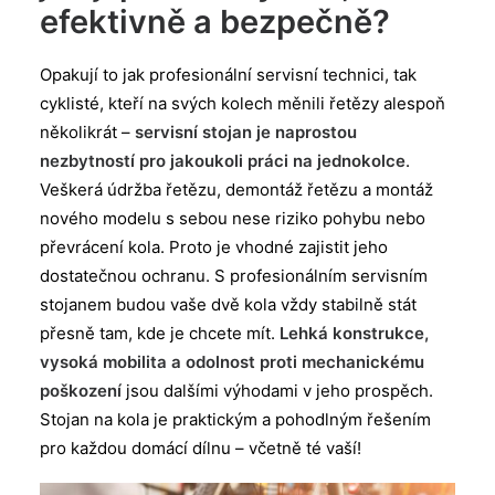
efektivně a bezpečně?
Opakují to jak profesionální servisní technici, tak
cyklisté, kteří na svých kolech měnili řetězy alespoň
několikrát –
servisní stojan je naprostou
nezbytností pro jakoukoli práci na jednokolce
.
Veškerá údržba řetězu, demontáž řetězu a montáž
nového modelu s sebou nese riziko pohybu nebo
převrácení kola. Proto je vhodné zajistit jeho
dostatečnou ochranu. S profesionálním servisním
stojanem budou vaše dvě kola vždy stabilně stát
přesně tam, kde je chcete mít.
Lehká konstrukce,
vysoká mobilita a odolnost proti mechanickému
poškození
jsou dalšími výhodami v jeho prospěch.
Stojan na kola je praktickým a pohodlným řešením
pro každou domácí dílnu – včetně té vaší!