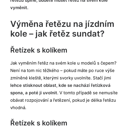
řetězu úplně, budete muset řetěz na svém kole
vyměnit.
Výměna řetězu na jízdním
kole – jak řetěz sundat?
Řetízek s kolíkem
Jak vyměním řetěz na svém kole u modelů s čepem?
Není na tom nic těžkého – pokud máte po ruce výše
zmíněné kleště, kterými svorky uvolníte. Stačí jimi
lehce stisknout oblast, kde se nachází řetízková
spona, a poté ji uvolnit
. V tomto případě se nemusíte
obávat rozpojování a řetězení, pokud je délka řetězu
vhodná.
Řetízek s kolíkem