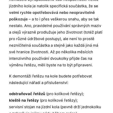
jízdního kola je natolik specifická součástka, že
se
velmi rychle opotřebovává nebo neopravitelně
poškozuje
– a to i přes veškerou snahu, aby se tak
nestalo. Ano, pravidelné používání správných maziv
a olejů výrazně prodlužuje jeho životnost (totéž platí
pro různé údržbové postupy), ale není to prostě
nezničitelná součástka a stejně jako každá jiná má
své hranice životnosti. Až po několika měsících
intenzivního používání dvoukolky přijde čas na
výměnu řetězu, měli byste na to být připraveni.
K demontáži řetězu na kole budete potřebovat
následující nářadí a příslušenství:
odstraňovač řetězů
(pro kolíkové řetězy);
kleště na řetězy
(pro kolíkové řetězy);
servisní stojan na jízdní kola (pevně drží jednokolku