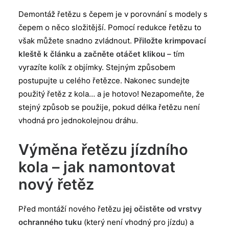
Demontáž řetězu s čepem je v porovnání s modely s
čepem o něco složitější. Pomocí redukce řetězu to
však můžete snadno zvládnout.
Přiložte krimpovací
kleště k článku a začněte otáčet klikou
– tím
vyrazíte kolík z objímky. Stejným způsobem
postupujte u celého řetězce. Nakonec sundejte
použitý řetěz z kola… a je hotovo! Nezapomeňte, že
stejný způsob se použije, pokud délka řetězu není
vhodná pro jednokolejnou dráhu.
Výměna řetězu jízdního
kola – jak namontovat
nový řetěz
Před montáží nového řetězu
jej očistěte od vrstvy
ochranného tuku
(který není vhodný pro jízdu) a