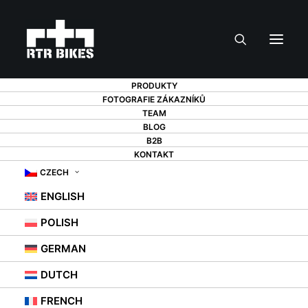
PRODUKTY
FOTOGRAFIE ZÁKAZNÍKŮ
TEAM
BLOG
B2B
KONTAKT
VÝMĚNA ŘETĚZU
CZECH
ENGLISH
NA JÍZDNÍM KOLE -
POLISH
JAK NA TO?
GERMAN
DUTCH
18. 7. 2021
|
IN
STOJANY NA KOLA
,
RADY
FRENCH