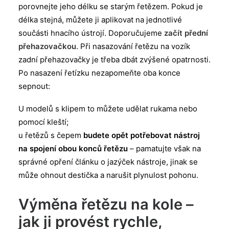
porovnejte jeho délku se starým řetězem. Pokud je
délka stejná, můžete ji aplikovat na jednotlivé
součásti hnacího ústrojí. Doporučujeme
začít přední
přehazovačkou
. Při nasazování řetězu na vozík
zadní přehazovačky je třeba dbát zvýšené opatrnosti.
Po nasazení řetízku nezapomeňte oba konce
sepnout:
U modelů s klipem to můžete udělat rukama nebo
pomocí kleští;
u řetězů s čepem
budete opět potřebovat nástroj
na spojení obou konců řetězu
– pamatujte však na
správné opření článku o jazýček nástroje, jinak se
může ohnout destička a narušit plynulost pohonu.
Výměna řetězu na kole –
jak ji provést rychle,