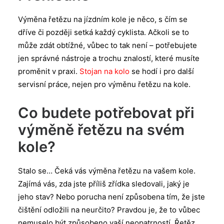
Výměna řetězu na jízdním kole je něco, s čím se
dříve či později setká každý cyklista. Ačkoli se to
může zdát obtížné, vůbec to tak není – potřebujete
jen správné nástroje a trochu znalostí, které musíte
proměnit v praxi.
Stojan na kolo
se hodí i pro další
servisní práce, nejen pro výměnu řetězu na kole.
Co budete potřebovat při
výměně řetězu na svém
kole?
Stalo se… Čeká vás výměna řetězu na vašem kole.
Zajímá vás, zda jste příliš zřídka sledovali, jaký je
jeho stav? Nebo porucha není způsobena tím, že jste
čištění odložili na neurčito? Pravdou je, že to vůbec
nemuselo být způsobeno vaší neopatrností. Řetěz