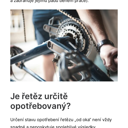
a zabraňuje jejímu pádu během práce).
Je řetěz určitě
opotřebovaný?
Určení stavu opotřebení řetězu „od oka“ není vždy
snadné a neposkytuje spolehlivé výsledky.