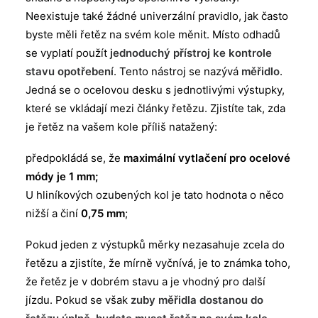
Neexistuje také žádné univerzální pravidlo, jak často
byste měli řetěz na svém kole měnit. Místo odhadů
se vyplatí použít
jednoduchý přístroj ke kontrole
stavu opotřebení
. Tento nástroj se nazývá
měřidlo
.
Jedná se o ocelovou desku s jednotlivými výstupky,
které se vkládají mezi články řetězu. Zjistíte tak, zda
je řetěz na vašem kole příliš natažený:
předpokládá se, že
maximální vytlačení pro ocelové
módy je 1 mm;
U hliníkových ozubených kol je tato hodnota o něco
nižší a činí
0,75 mm
;
Pokud jeden z výstupků měrky nezasahuje zcela do
řetězu a zjistíte, že mírně vyčnívá, je to známka toho,
že řetěz je v dobrém stavu a je vhodný pro další
jízdu. Pokud se však
zuby měřidla dostanou do