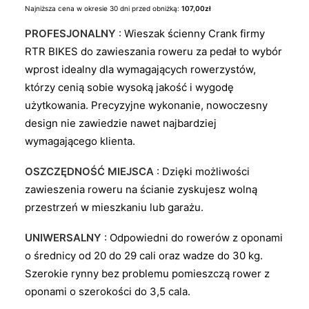
cena
cena
Najniższa cena w okresie 30 dni przed obniżką:
107,00
zł
wynosiła:
wynosi:
PROFESJONALNY
: Wieszak ścienny Crank firmy
119,00zł.
107,00zł.
RTR BIKES do zawieszania roweru za pedał to wybór
wprost idealny dla wymagających rowerzystów,
którzy cenią sobie wysoką jakość i wygodę
użytkowania. Precyzyjne wykonanie, nowoczesny
design nie zawiedzie nawet najbardziej
wymagającego klienta.
OSZCZĘDNOŚĆ MIEJSCA
: Dzięki możliwości
zawieszenia roweru na ścianie zyskujesz wolną
przestrzeń w mieszkaniu lub garażu.
UNIWERSALNY
: Odpowiedni do rowerów z oponami
o średnicy od 20 do 29 cali oraz wadze do 30 kg.
Szerokie rynny bez problemu pomieszczą rower z
oponami o szerokości do 3,5 cala.