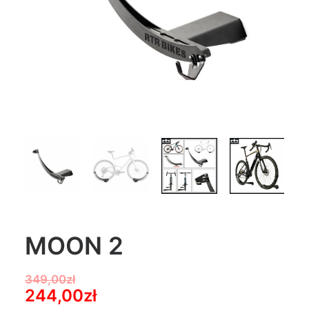
MOON 2
349,00
zł
Pierwotna
Aktualna
244,00
zł