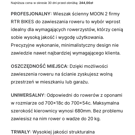
cena
cena
Najniższa cena w okresie 30 dni przed obniżką:
244,00
zł
wynosiła:
wynosi:
PROFESJONALNY
: Wieszak ścienny MOON 2 firmy
349,00zł.
244,00zł.
RTR BIKES do zawieszania roweru to wybór wprost
idealny dla wymagających rowerzystów, którzy cenią
sobie wysoką jakość i wygodę użytkowania.
Precyzyjne wykonanie, minimalistyczny design nie
zawiedzie nawet najbardziej wymagającego klienta.
OSZCZĘDNOŚĆ MIEJSCA
: Dzięki możliwości
zawieszenia roweru na ścianie zyskujesz wolną
przestrzeń w mieszkaniu lub garażu.
UNIWERSALNY
: Odpowiedni do rowerów z oponami
w rozmiarze od 700x18c do 700x54c. Maksymalna
szerokość kierownicy wynosi 680mm. Bez problemu
zawiesisz na nim rower o wadze do 20 kg.
TRWAŁY
: Wysokiej jakości strukturalna