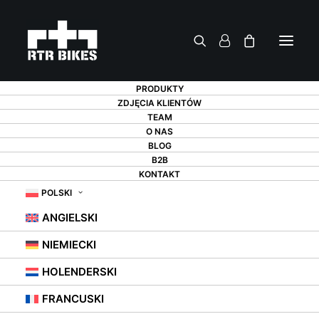
PRODUKTY
ZDJĘCIA KLIENTÓW
TEAM
O NAS
BLOG
B2B
ROWER W
KONTAKT
POLSKI
KAWALERCE – CZY
ANGIELSKI
TO MOŻLIWE?
NIEMIECKI
HOLENDERSKI
20 MAJA 2021
|
W
WIESZAKI ROWEROWE
,
PORADY
FRANCUSKI