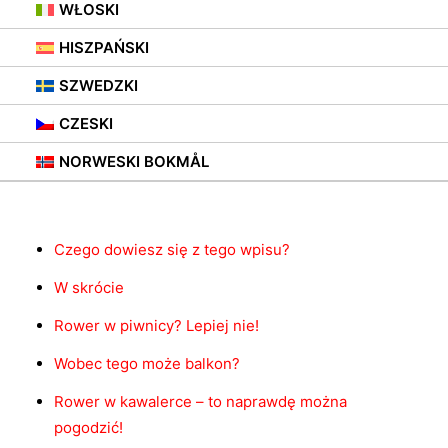
WŁOSKI
HISZPAŃSKI
SZWEDZKI
CZESKI
Spis treści
NORWESKI BOKMÅL
Czego dowiesz się z tego wpisu?
W skrócie
Rower w piwnicy? Lepiej nie!
Wobec tego może balkon?
Rower w kawalerce – to naprawdę można
pogodzić!