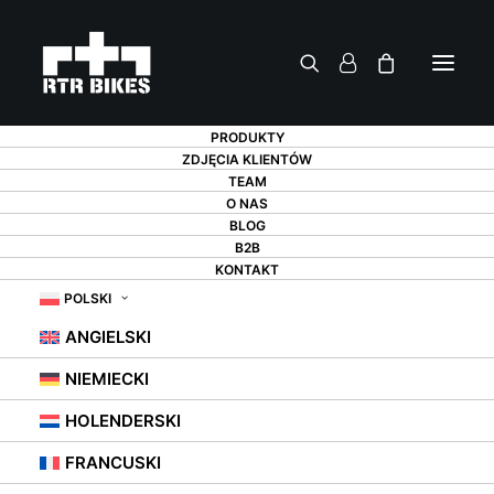
PRODUKTY
ZDJĘCIA KLIENTÓW
TEAM
O NAS
BLOG
B2B
KONTAKT
POLSKI
ANGIELSKI
Poland
•
Freeride MTB
NIEMIECKI
SZYMON GODZIEK
HOLENDERSKI
FRANCUSKI
szymongodziek
szymongodziek