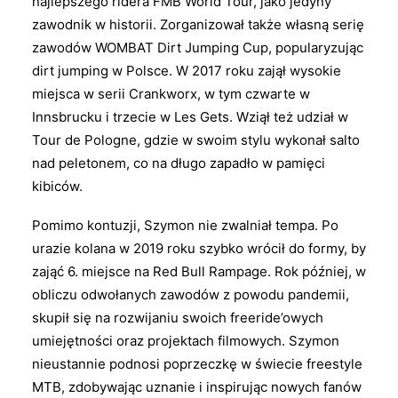
najlepszego ridera FMB World Tour, jako jedyny
zawodnik w historii. Zorganizował także własną serię
zawodów WOMBAT Dirt Jumping Cup, popularyzując
dirt jumping w Polsce. W 2017 roku zajął wysokie
miejsca w serii Crankworx, w tym czwarte w
Innsbrucku i trzecie w Les Gets. Wziął też udział w
Tour de Pologne, gdzie w swoim stylu wykonał salto
nad peletonem, co na długo zapadło w pamięci
kibiców.
Pomimo kontuzji, Szymon nie zwalniał tempa. Po
urazie kolana w 2019 roku szybko wrócił do formy, by
zająć 6. miejsce na Red Bull Rampage. Rok później, w
obliczu odwołanych zawodów z powodu pandemii,
skupił się na rozwijaniu swoich freeride’owych
umiejętności oraz projektach filmowych. Szymon
nieustannie podnosi poprzeczkę w świecie freestyle
MTB, zdobywając uznanie i inspirując nowych fanów