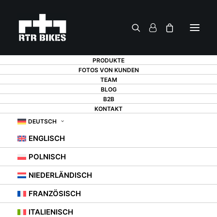
PRODUKTE
FOTOS VON KUNDEN
TEAM
WEIHNACHTSGESCHE
BLOG
B2B
KONTAKT
FÜR EINEN
DEUTSCH
RADFAHRER - 13
ENGLISCH
VORSCHLÄGE, DIE
POLNISCH
JEDEN
NIEDERLÄNDISCH
FAHRRADLIEBHABER
FRANZÖSISCH
ITALIENISCH