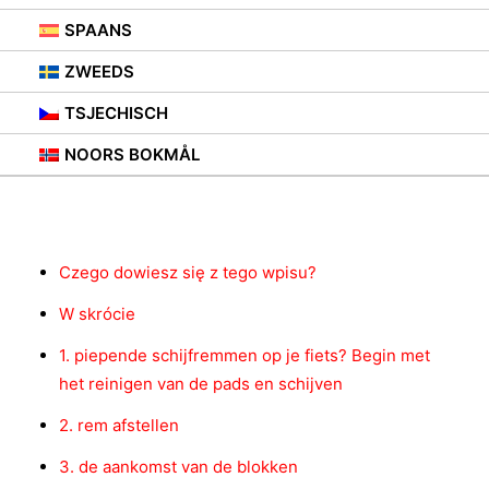
16 AUGUSTUS 2021
|
IN
ADVIES
,
FIETSENREKKEN
SPAANS
ZWEEDS
TSJECHISCH
NOORS BOKMÅL
Inhoud
Czego dowiesz się z tego wpisu?
W skrócie
1. piepende schijfremmen op je fiets? Begin met
het reinigen van de pads en schijven
2. rem afstellen
3. de aankomst van de blokken