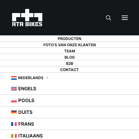
PRODUCTEN
FOTO’S VAN ONZE KLANTEN
TEAM
BLOG
5 MANIEREN OM
B2B
CONTACT
PIEPENDE
NEDERLANDS
ENGELS
SCHIJFREMMEN OP
POOLS
JE FIETS TE
DUITS
KRIJGEN
FRANS
ITALIAANS